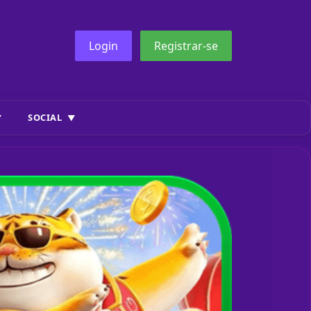
Login
Registrar-se
SOCIAL