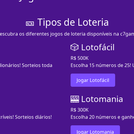
🎫 Tipos de Loteria
escubra os diferentes jogos de loteria disponíveis na c7ga
🎲 Lotofácil
R$ 500K
ionários! Sorteios toda
Escolha 15 números de 25! U
Jogar Lotofácil
🎰 Lotomania
R$ 300K
veis! Sorteios diários!
Escolha 20 números e ganhe
Jogar Lotomania