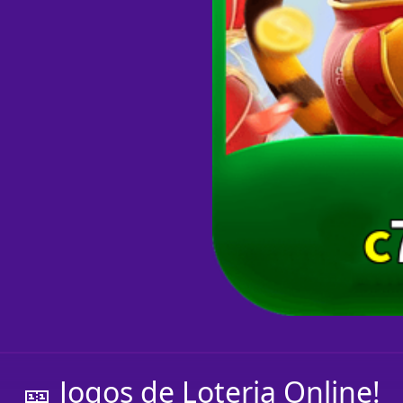
🎫 Jogos de Loteria Online!