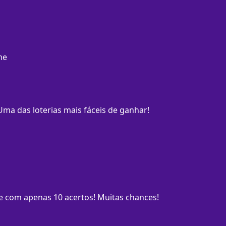
me
ma das loterias mais fáceis de ganhar!
 com apenas 10 acertos! Muitas chances!