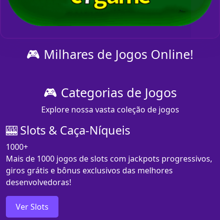
🎮 Milhares de Jogos Online!
🎮 Categorias de Jogos
Explore nossa vasta coleção de jogos
🎰 Slots & Caça-Níqueis
1000+
Mais de 1000 jogos de slots com jackpots progressivos,
giros grátis e bônus exclusivos das melhores
desenvolvedoras!
Ver Slots