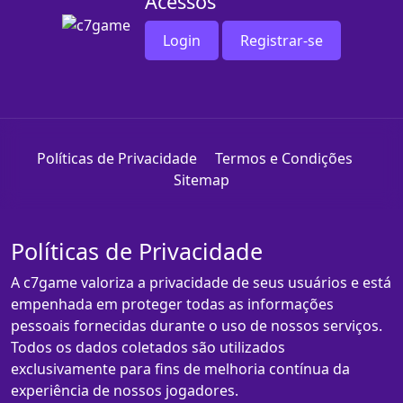
Acessos
Login
Registrar-se
Políticas de Privacidade
Termos e Condições
Sitemap
Políticas de Privacidade
A c7game valoriza a privacidade de seus usuários e está
empenhada em proteger todas as informações
pessoais fornecidas durante o uso de nossos serviços.
Todos os dados coletados são utilizados
exclusivamente para fins de melhoria contínua da
experiência de nossos jogadores.