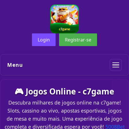
Login
Registrar-se
Menu
🎮 Jogos Online - c7game
Descubra milhares de jogos online na c7game!
Slots, cassino ao vivo, apostas esportivas, jogos
de mesa e muito mais. Uma experiência de jogo
completa e diversificada espera por você!
5008Bet