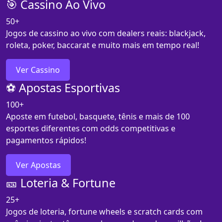
🎯 Cassino Ao Vivo
50+
Jogos de cassino ao vivo com dealers reais: blackjack,
roleta, poker, baccarat e muito mais em tempo real!
Ver Cassino
⚽ Apostas Esportivas
100+
Aposte em futebol, basquete, tênis e mais de 100
esportes diferentes com odds competitivas e
pagamentos rápidos!
Ver Apostas
🎫 Loteria & Fortune
25+
Jogos de loteria, fortune wheels e scratch cards com