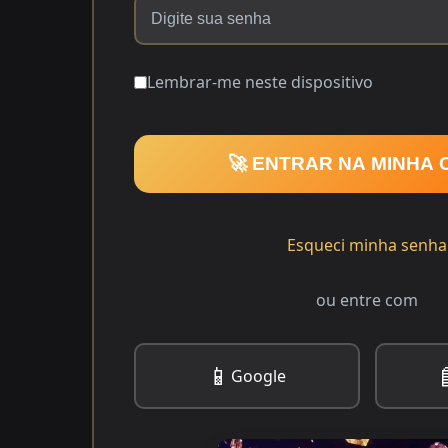
Lembrar-me neste dispositivo
🚀 ENTRAR NA MINHA
Esqueci minha senha
ou entre com
📱
Google