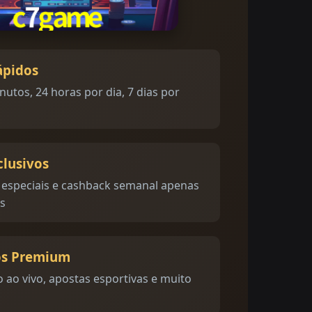
ápidos
nutos, 24 horas por dia, 7 dias por
clusivos
especiais e cashback semanal apenas
es
os Premium
no ao vivo, apostas esportivas e muito