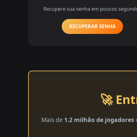
Recupere sua senha em poucos segund
RECUPERAR SENHA
🚀 En
Mais de
1.2 milhão de jogadores