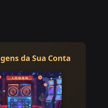
agens da Sua Conta