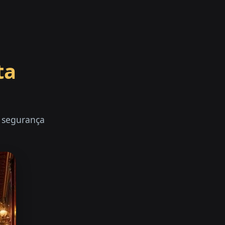
ta
e segurança