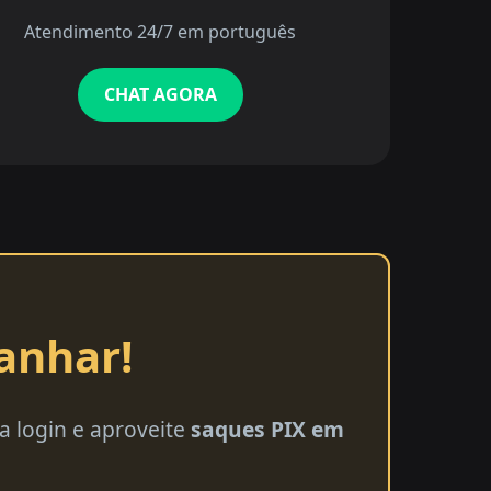
Atendimento 24/7 em português
CHAT AGORA
anhar!
a login e aproveite
saques PIX em