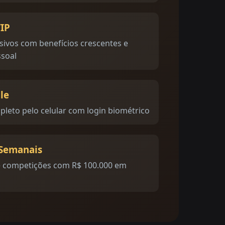
VIP
usivos com benefícios crescentes e
ssoal
le
leto pelo celular com login biométrico
 Semanais
de competições com R$ 100.000 em