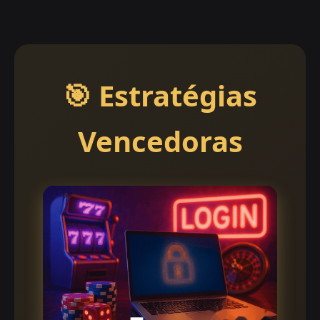
🎯 Estratégias
Vencedoras