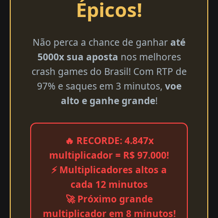
Épicos!
Não perca a chance de ganhar
até
5000x sua aposta
nos melhores
crash games do Brasil! Com RTP de
97% e saques em 3 minutos,
voe
alto e ganhe grande
!
🔥 RECORDE: 4.847x
multiplicador = R$ 97.000!
⚡ Multiplicadores altos a
cada 12 minutos
🚀 Próximo grande
multiplicador em 8 minutos!