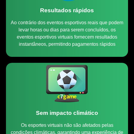
Resultados rápidos
Ao contrário dos eventos esportivos reais que podem
levar horas ou dias para serem concluídos, os
eventos esportivos virtuais fornecem resultados
instantâneos, permitindo pagamentos rápidos
Sem impacto climático
Os esportes virtuais não são afetados pelas
condições climáticas, garantindo uma experiência de