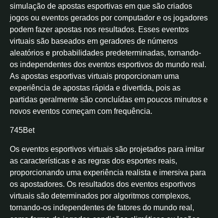
simulação de apostas esportivas em que são criados
jogos ou eventos gerados por computador e os jogadores
podem fazer apostas nos resultados. Esses eventos
virtuais são baseados em geradores de números
aleatórios e probabilidades predeterminadas, tornando-
os independentes dos eventos esportivos do mundo real.
As apostas esportivas virtuais proporcionam uma
experiência de apostas rápida e divertida, pois as
partidas geralmente são concluídas em poucos minutos e
novos eventos começam com frequência.
745Bet
Os eventos esportivos virtuais são projetados para imitar
as características e as regras dos esportes reais,
proporcionando uma experiência realista e imersiva para
os apostadores. Os resultados dos eventos esportivos
virtuais são determinados por algoritmos complexos,
tornando-os independentes de fatores do mundo real,