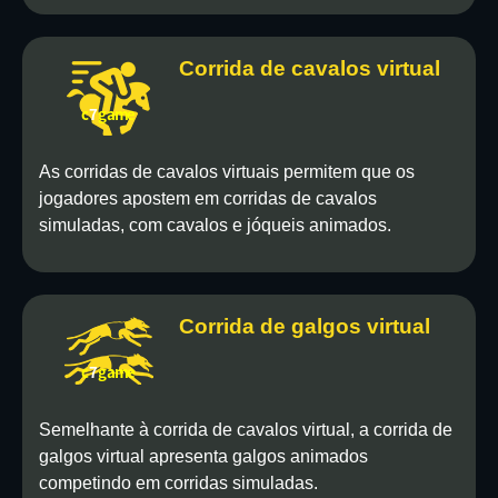
Corrida de cavalos virtual
As corridas de cavalos virtuais permitem que os
jogadores apostem em corridas de cavalos
simuladas, com cavalos e jóqueis animados.
Corrida de galgos virtual
Semelhante à corrida de cavalos virtual, a corrida de
galgos virtual apresenta galgos animados
competindo em corridas simuladas.