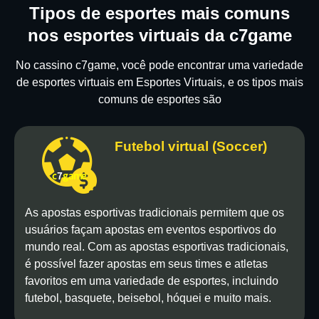
Tipos de esportes mais comuns
nos esportes virtuais da c7game
No cassino c7game, você pode encontrar uma variedade
de esportes virtuais em Esportes Virtuais, e os tipos mais
comuns de esportes são
Futebol virtual (Soccer)
As apostas esportivas tradicionais permitem que os
usuários façam apostas em eventos esportivos do
mundo real. Com as apostas esportivas tradicionais,
é possível fazer apostas em seus times e atletas
favoritos em uma variedade de esportes, incluindo
futebol, basquete, beisebol, hóquei e muito mais.