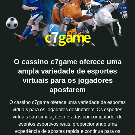
O cassino c7game oferece uma
ampla variedade de esportes
virtuais para os jogadores
apostarem
O cassino c7game oferece uma variedade de esportes
virtuais para os jogadores desfrutarem. Os esportes
virtuais são simulações geradas por computador de
eventos esportivos reais, proporcionando uma
experiência de apostas rápida e contínua para os