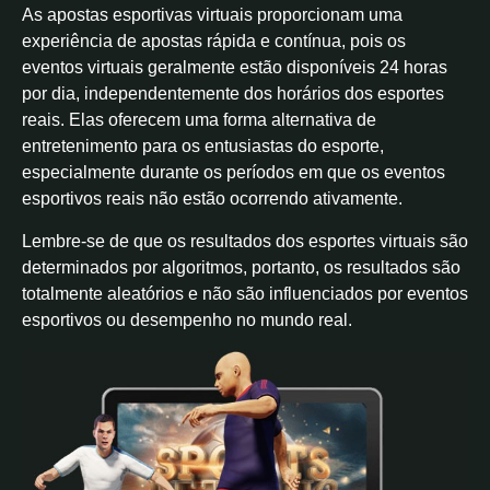
As apostas esportivas virtuais proporcionam uma
experiência de apostas rápida e contínua, pois os
eventos virtuais geralmente estão disponíveis 24 horas
por dia, independentemente dos horários dos esportes
reais. Elas oferecem uma forma alternativa de
entretenimento para os entusiastas do esporte,
especialmente durante os períodos em que os eventos
esportivos reais não estão ocorrendo ativamente.
Lembre-se de que os resultados dos esportes virtuais são
determinados por algoritmos, portanto, os resultados são
totalmente aleatórios e não são influenciados por eventos
esportivos ou desempenho no mundo real.