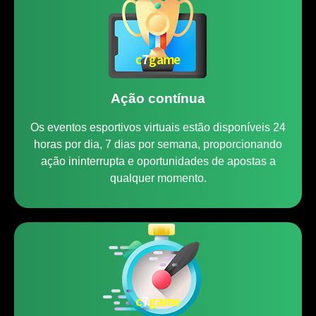
Ação contínua
Os eventos esportivos virtuais estão disponíveis 24
horas por dia, 7 dias por semana, proporcionando
ação ininterrupta e oportunidades de apostas a
qualquer momento.