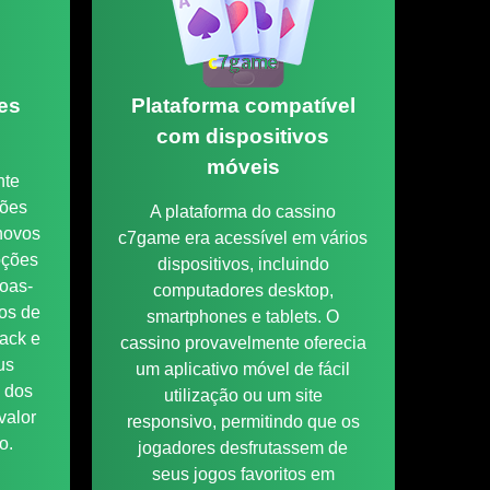
es
Plataforma compatível
com dispositivos
móveis
nte
ções
A plataforma do cassino
novos
c7game era acessível em vários
oções
dispositivos, incluindo
oas-
computadores desktop,
gos de
smartphones e tablets. O
back e
cassino provavelmente oferecia
us
um aplicativo móvel de fácil
 dos
utilização ou um site
valor
responsivo, permitindo que os
o.
jogadores desfrutassem de
seus jogos favoritos em