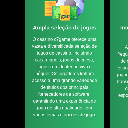
Ampla seleção de jogos
In
O cassino c7game oferece uma
vasta e diversificada seleção de
A
jogos de cassino, incluindo
freq
caça-níqueis, jogos de mesa,
de 
jogos com dealer ao vivo e
espor
pôquer. Os jogadores tinham
joga
acesso a uma grande variedade
trans
de títulos dos principais
d
fornecedores de software,
espo
garantindo uma experiência de
jogo de alta qualidade com
vários temas e opções de jogo.