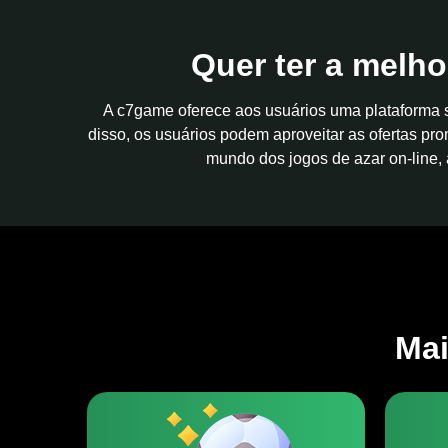
Quer ter a melho
A c7game oferece aos usuários uma plataforma s
disso, os usuários podem aproveitar as ofertas p
mundo dos jogos de azar on-line, 
Mai