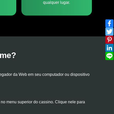
qualquer lugar.
ame?
vegador da Web em seu computador ou dispositivo
u no menu superior do cassino. Clique nele para