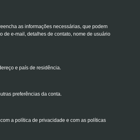
 Preencha as informações necessárias, que podem
o de e-mail, detalhes de contato, nome de usuário
ereço e país de residência.
utras preferências da conta.
om a política de privacidade e com as políticas