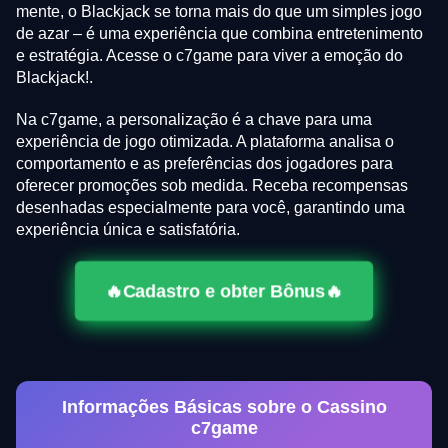
mente, o Blackjack se torna mais do que um simples jogo
de azar – é uma experiência que combina entretenimento
e estratégia. Acesse o c7game para viver a emoção do
Blackjack!.
Na c7game, a personalização é a chave para uma
experiência de jogo otimizada. A plataforma analisa o
comportamento e as preferências dos jogadores para
oferecer promoções sob medida. Receba recompensas
desenhadas especialmente para você, garantindo uma
experiência única e satisfatória.
🔥Cadastro e obter Bônus🔥
Informações Básicas sobre o Cassino
c7game