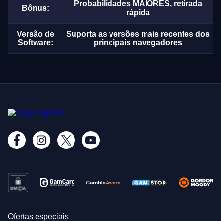
Probabilidades MAIORES, retirada
Bônus:
rápida
Versão de
Suporta as versões mais recentes dos
Software:
principais navegadores
Ofertas especiais